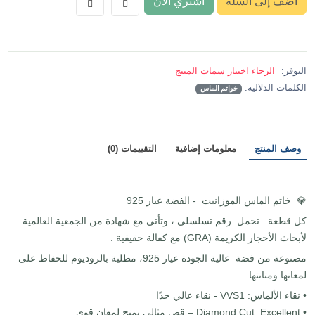
أضف إلى السلة
اشتري الآن
التوفر:
الرجاء اختيار سمات المنتج
الكلمات الدلالية:
خواتم الماس
وصف المنتج
معلومات إضافية
التقييمات (0)
💎 خاتم الماس الموزانيت - الفضة عيار 925
كل قطعة تحمل رقم تسلسلي ، وتأتي مع شهادة من الجمعية العالمية
لأبحاث الأحجار الكريمة (GRA) مع كفالة حقيقية .
مصنوعة من فضة عالية الجودة عيار 925، مطلية بالروديوم للحفاظ على
لمعانها ومتانتها.
• نقاء الألماس: VVS1 - نقاء عالي جدًا
• Diamond Cut: Excellent – قص مثالي يمنح لمعان قوي